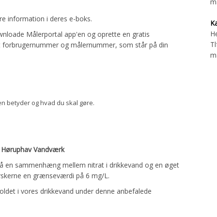
ma
re information i deres e-boks.
Ka
H
wnloade Målerportal app'en og oprette en gratis
Tl
dit forbrugernummer og målernummer, som står på din
ma
n betyder og hvad du skal gøre.
og Høruphav Vandværk
på en sammenhæng mellem nitrat i drikkevand og en øget
orskerne en grænseværdi på 6 mg/L.
oldet i vores drikkevand under denne anbefalede