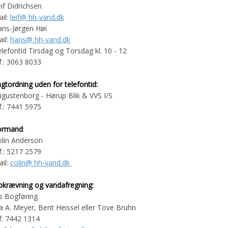
if Didrichsen
il:
leif@ hh-vand.dk
ans-Jørgen Høi
il:
hans@ hh-vand.dk
lefontid Tirsdag og Torsdag kl. 10 - 12
f.: 3063 8033
gtordning uden for telefontid:
gustenborg - Hørup Blik & VVS I/S
f.: 7441 5975
ormand
:
lin Anderson
f.: 5217 2579
il:
colin@ hh-vand.dk
pkrævning og vandafregning:
s Bogføring
a A. Meyer,
Bent Heissel eller Tove Bruhn
f. 7442 1314