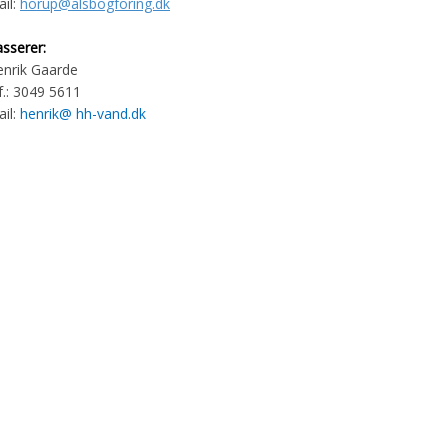
il:
horup@alsbogforing.dk
sserer:
enrik Gaarde
f.: 3049 5611
il:
henrik@ hh-vand.dk