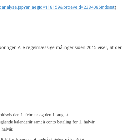
ndanalyse.jsp?anlaegid=118159&proeveid=2384085indsæt
)
ringer. Alle regelmæssige målinger siden 2015 viser, at der
ldsvis den 1. februar og den 1. august.
gående kalenderår samt à conto betaling for 1. halvår.
 halvår.
CE for fremover at undgå et gebyr på kr. 40 +