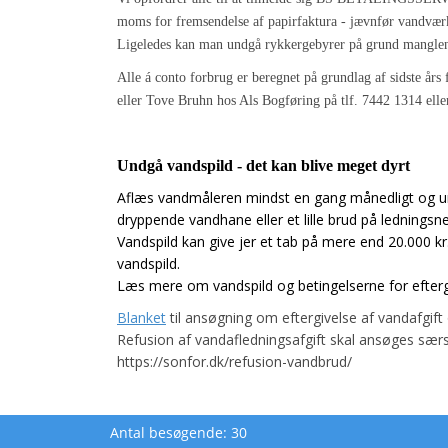
moms for fremsendelse af papirfaktura - jævnfør vandværk
Ligeledes kan man undgå rykkergebyrer på grund manglen
Alle á conto forbrug er beregnet på grundlag af sidste års 
eller Tove Bruhn hos Als Bogføring på tlf. 7442 1314 elle
Undgå vandspild - det kan blive meget dyrt
Aflæs vandmåleren mindst en gang månedligt og und
dryppende vandhane eller et lille brud på ledningsne
Vandspild kan give jer et tab på mere end 20.000 kr.
vandspild.
Læs mere om vandspild og betingelserne for efterg
Blanket
til ansøgning om eftergivelse af vandafgif
Refusion af vandafledningsafgift skal ansøges sæ
https://sonfor.dk/refusion-vandbrud/