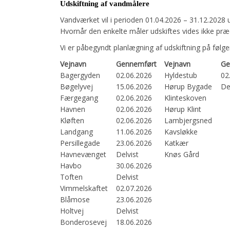
Udskiftning af vandmålere
Vandværket vil i perioden 01.04.2026 – 31.12.2028 u
Hvornår den enkelte måler udskiftes vides ikke præc
Vi er påbegyndt planlægning af udskiftning på følge
Vejnavn
Gennemført
Vejnavn
Ge
Bagergyden
02.06.2026
Hyldestub
02
Bøgelyvej
15.06.2026
Hørup Bygade
De
Færgegang
02.06.2026
Klinteskoven
Havnen
02.06.2026
Hørup Klint
Kløften
02.06.2026
Lambjergsned
Landgang
11.06.2026
Kavsløkke
Persillegade
23.06.2026
Katkær
Havnevænget
Delvist
Knøs Gård
Havbo
30.06.2026
Toften
Delvist
Vimmelskaftet
02.07.2026
Blåmose
23.06.2026
Holtvej
Delvist
Bonderosevej
18.06.2026