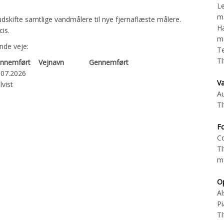
Le
ma
dskifte samtlige vandmålere til nye fjernaflæste målere.
H
is.
ma
nde veje:
Te
Tl
nnemført
Vejnavn
Gennemført
.07.2026
Va
lvist
Au
Tl
F
Co
Tl
ma
O
Al
Pi
Tl