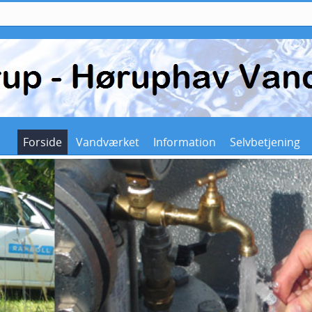
Forside
Vandværket
Information
Selvbetjening