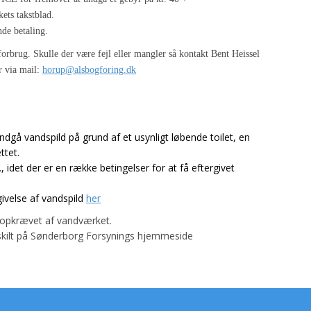
ets takstblad.
de betaling.
forbrug. Skulle der være fejl eller mangler så kontakt Bent Heissel
r via mail:
horup@alsbogforing.dk
gå vandspild på grund af et usynligt løbende toilet, en
ttet.
, idet der er en række betingelser for at få eftergivet
ivelse af vandspild
her
t opkrævet af vandværket.
rskilt på Sønderborg Forsynings hjemmeside