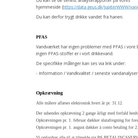
Du kan se de senest analyserapporter på vores
hjemmeside
(
https://data.geus.dk/JupiterWWW/va
Du kan derfor trygt drikke vandet fra hanen.
PFAS
Vandværket har ingen problemer med PFAS i vore bo
ingen PFAS-stoffer er i vort drikkevand.
De specifikke målinger kan ses via link under:
- Information / Vandkvalitet / seneste vandanalyser
Opkrævning
Alle målere aflæses elektronisk hvert år pr. 31.12.
Der udsendes opkrævning 2 gange årligt med forfald henho
Opkrævningen pr. 1. februar dækker slutafregning for fore
Opkrævningen pr. 1. august dækker à conto betaling for 2.
Vi opfordrer alle til at tilmelde sig BS BETALINGSSERVI