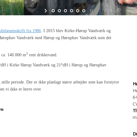
ubilæumsskrift fra 1986
. I 2015 blev Kirke-Hørup Vandværk og
 Høruphav Vandværk med Hørup og Høruphav Vandværk som det
3
d ca. 140.000 m
rent drikkevand.
o
o
dH i Kirke Hørup Vandværk og 21
dH i Hørup og Høruphav
ille periode. Der er ikke planlagt større arbejder som kan forstyrre
H
m vi ikke er herre over.
H
64
CV
en
Tl
ma
D