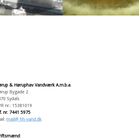
ørup & Høruphav Vandværk A.m.b.a
.
ørup Bygade 2
70 Sydals
R nr.: 15381019
f. nr. 7441 5975
il:
mail@ hh-vand.dk
riftsmænd
: